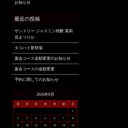
お知らせ
サントリー ジャスミン焼酎 茉莉
花まつりか
タコハイ新登場
宴会コース金額変更のお知らせ
宴会コースの金額変更
予約に関してのお知らせ
« 6月
2026年8月
日
月
火
水
木
金
土
1
2
3
4
5
6
7
8
9
10
11
12
13
14
15