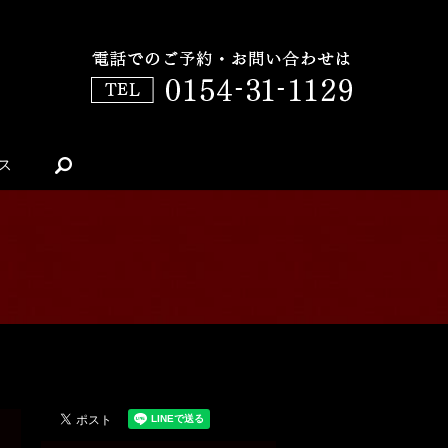
ス
search