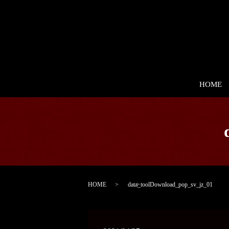
HOME
HOME
data_toolDownload_pop_sv_jz_01