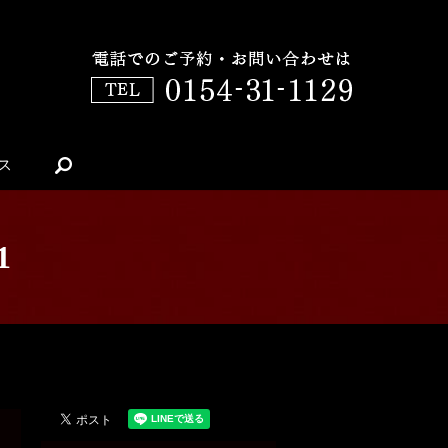
ス
search
1