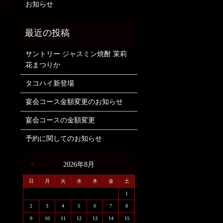
お知らせ
サントリー ジャスミン焼酎 茉莉
花まつりか
タコハイ新登場
宴会コース金額変更のお知らせ
宴会コースの金額変更
予約に関してのお知らせ
« 6月
2026年8月
日
月
火
水
木
金
土
1
2
3
4
5
6
7
8
9
10
11
12
13
14
15