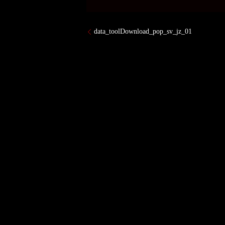
data_toolDownload_pop_sv_jz_01