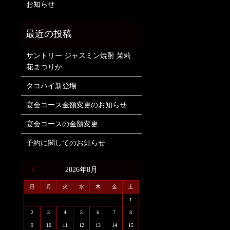
お知らせ
サントリー ジャスミン焼酎 茉莉
花まつりか
タコハイ新登場
宴会コース金額変更のお知らせ
宴会コースの金額変更
予約に関してのお知らせ
« 6月
2026年8月
日
月
火
水
木
金
土
1
2
3
4
5
6
7
8
9
10
11
12
13
14
15