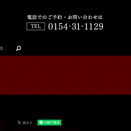
ス
search