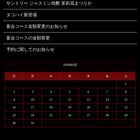
サントリー ジャスミン焼酎 茉莉花まつりか
タコハイ新登場
宴会コース金額変更のお知らせ
宴会コースの金額変更
予約に関してのお知らせ
« 6月
2026年8月
日
月
火
水
木
金
土
1
2
3
4
5
6
7
8
9
10
11
12
13
14
15
16
17
18
19
20
21
22
23
24
25
26
27
28
29
30
31