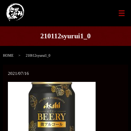
メ
210112syurui1_0
HOME
210112syurui1_0
2021/07/16