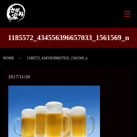
メ
1185572_434556396657033_1561569_n
HOME
1185572_434556396657033_1561569_n
2017/11/20